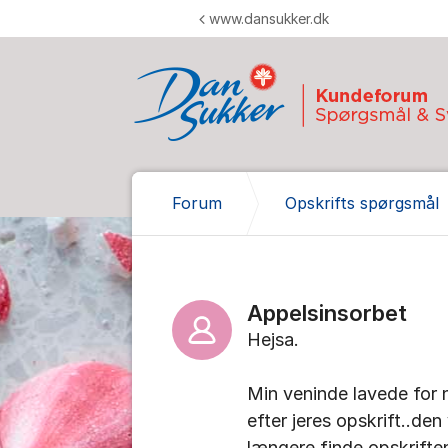
Gå til indhold
www.dansukker.dk
Forum
Opskrifts spørgsmål
Appelsinsorbet
Hejsa.
Min veninde lavede for 
efter jeres opskrift..den
længere finde opskriften.