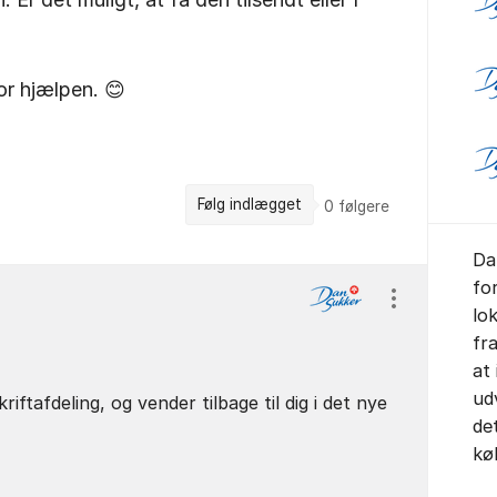
r hjælpen. 😊
Følg indlægget
0
følgere
Da
fo
Vis/skjul ind
lo
fr
at
ud
ftafdeling, og vender tilbage til dig i det nye
de
kø