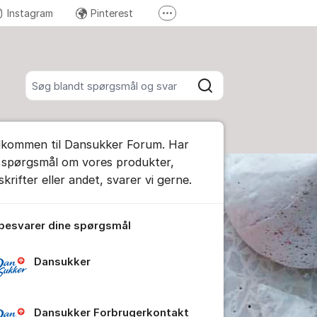
Instagram
Pinterest
Flere supportlinks
Send en reklamation
Søg blandt alle indlæg
Søg
ummet
lkommen til Dansukker Forum. Har
e kommentar
 spørgsmål om vores produkter,
krifter eller andet, svarer vi gerne.
tillinger for indlæg/kommentar
 besvarer dine spørgsmål
Dansukker
Dansukker Forbrugerkontakt