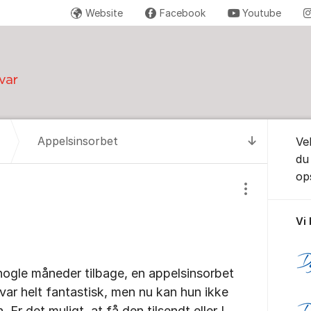
Website
Facebook
Youtube
Om for
Appelsinsorbet
Ve
Til senest
du
ops
Vis/skjul inds
Vi
nogle måneder tilbage, en appelsinsorbet
 var helt fantastisk, men nu kan hun ikke
 Er det muligt, at få den tilsendt eller I