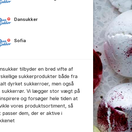
Dansukker
Sofia
nsukker tilbyder en bred vifte af
rskellige sukkerprodukter både fra
stillinger for indlæg/kommentar
kalt dyrket sukkerroer, men også
a sukkerrør. Vi lægger stor vægt på
 inspirere og forsøger hele tiden at
vikle vores produktsortiment, så
t passer dem, der er aktive i
kkenet