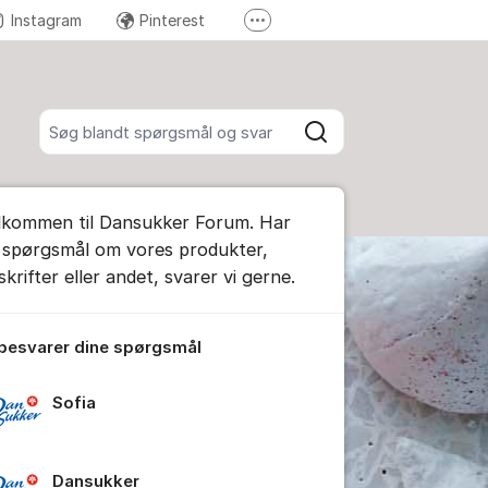
Instagram
Pinterest
Flere supportlinks
Send en reklamation
Søg blandt alle indlæg
Søg
ummet
lkommen til Dansukker Forum. Har
e kommentar
 spørgsmål om vores produkter,
krifter eller andet, svarer vi gerne.
tillinger for indlæg/kommentar
 besvarer dine spørgsmål
Sofia
Dansukker