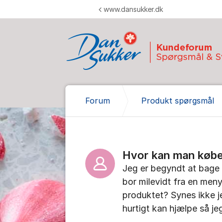
Gå til indhold
www.dansukker.dk
Forum
Produkt spørgsmål
Hvor kan man købe
Jeg er begyndt at bage g
bor milevidt fra en men
produktet? Synes ikke j
hurtigt kan hjælpe så je