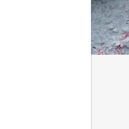
stillinger for indlæg/kommentar
stillinger for indlæg/kommentar