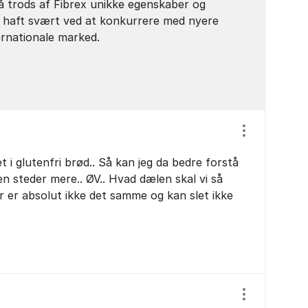
å trods af Fibrex unikke egenskaber og
t haft svært ved at konkurrere med nyere
ernationale marked.
Vis/skjul ind
t i glutenfri brød.. Så kan jeg da bedre forstå
n steder mere.. ØV.. Hvad dælen skal vi så
r er absolut ikke det samme og kan slet ikke
Vis/skjul ind