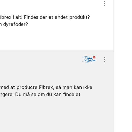
Vis/skjul ind
ibrex i alt! Findes der et andet produkt?
m dyrefoder?
Vis/skjul ind
med at producre Fibrex, så man kan ikke
ngere. Du må se om du kan finde et