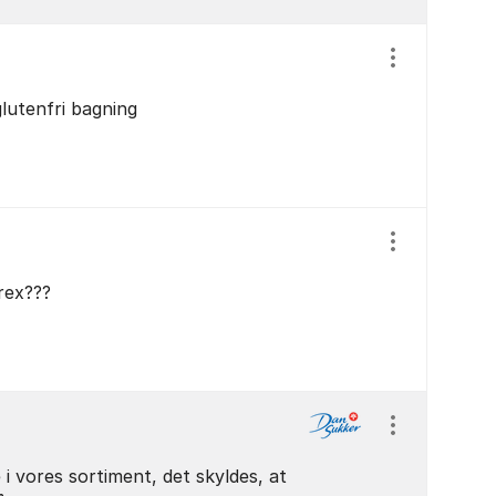
Vis/skjul ind
glutenfri bagning
Vis/skjul ind
rex???
Vis/skjul ind
 i vores sortiment, det skyldes, at