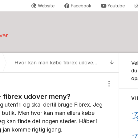
Website
Facebook
Youtube
Om for
Hvor kan man købe fibrex udover meny?
Ve
Til senest
du
ops
Vis/skjul inds
 fibrex udover meny?
Vi
lutenfri og skal dertil bruge Fibrex. Jeg
y butik. Men hvor kan man ellers købe
eg kan finde det nogen steder. Håber i
g jan komme rigtig igang.