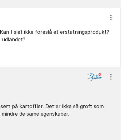
Vis/skjul ind
Kan I slet ikke foreslå et erstatningsprodukt?
i udlandet?
Vis/skjul ind
ert på kartoffler. Det er ikke så groft som
r mindre de same egenskaber.