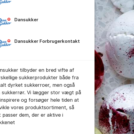
Dansukker
Dansukker Forbrugerkontakt
stillinger for indlæg/kommentar
nsukker tilbyder en bred vifte af
rskellige sukkerprodukter både fra
kalt dyrket sukkerroer, men også
a sukkerrør. Vi lægger stor vægt på
 inspirere og forsøger hele tiden at
vikle vores produktsortiment, så
t passer dem, der er aktive i
kkenet