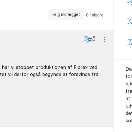
Følg indlægget
0
følgere
Vis/skjul ind
e har vi stoppet produktionen af Fibrex ved
Da
et vil derfor også begynde at forsvinde fra
fo
lo
fr
at
ud
de
kø