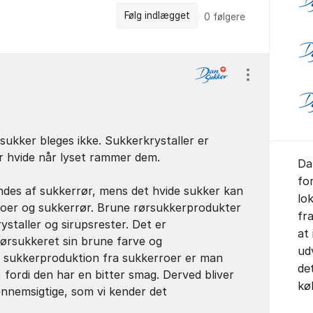
Følg indlægget
0
følgere
Vis/skjul ind
sukker bleges ikke. Sukkerkrystaller er
r hvide når lyset rammer dem.
Da
fo
ndes af sukkerrør, mens det hvide sukker kan
lo
roer og sukkerrør. Brune rørsukkerprodukter
fr
ystaller og sirupsrester. Det er
at
 rørsukkeret sin brune farve og
ud
d sukkerproduktion fra sukkerroer er man
de
, fordi den har en bitter smag. Derved bliver
kø
ennemsigtige, som vi kender det