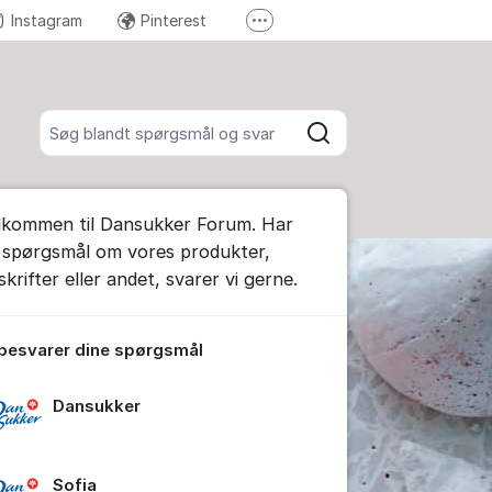
Instagram
Pinterest
Flere supportlinks
Send en reklamation
Søg blandt alle indlæg
Søg
ummet
lkommen til Dansukker Forum. Har
e kommentar
 spørgsmål om vores produkter,
krifter eller andet, svarer vi gerne.
tillinger for indlæg/kommentar
 besvarer dine spørgsmål
Dansukker
Sofia