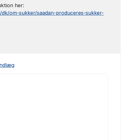
ktion her:
k/dk/om-sukker/saadan-produceres-sukker-
 indlæg