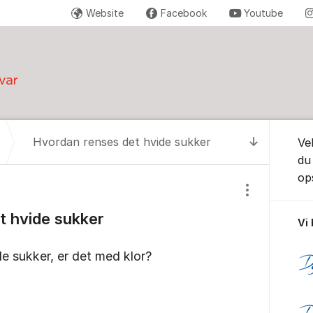
Website
Facebook
Youtube
Om for
Hvordan renses det hvide sukker
Ve
Til senest
du
ops
Vis/skjul inds
t hvide sukker
Vi
e sukker, er det med klor?