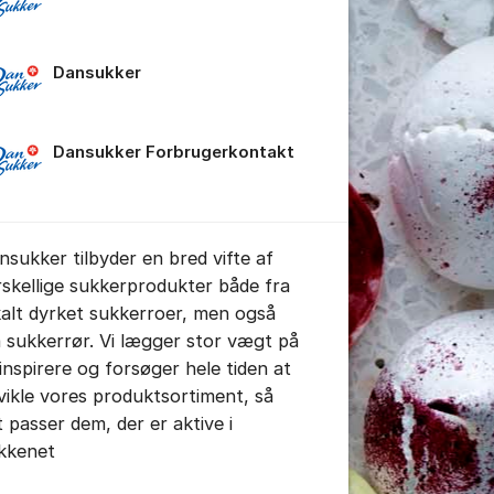
Dansukker
stillinger for indlæg/kommentar
Dansukker Forbrugerkontakt
nsukker tilbyder en bred vifte af
rskellige sukkerprodukter både fra
kalt dyrket sukkerroer, men også
a sukkerrør. Vi lægger stor vægt på
 inspirere og forsøger hele tiden at
vikle vores produktsortiment, så
t passer dem, der er aktive i
kkenet