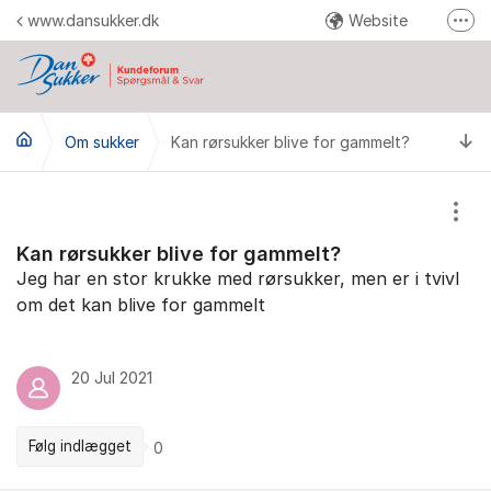
Gå til indhold
www.dansukker.dk
Website
Fler
Facebook
Youtube
Ti
Om sukker
Kan rørsukker blive for gammelt?
Instagram
Pinterest
Vis/
Send en reklamation
Kan rørsukker blive for gammelt?
Jeg har en stor krukke med rørsukker, men er i tvivl
om det kan blive for gammelt
20 Jul 2021
Følg indlægget
0