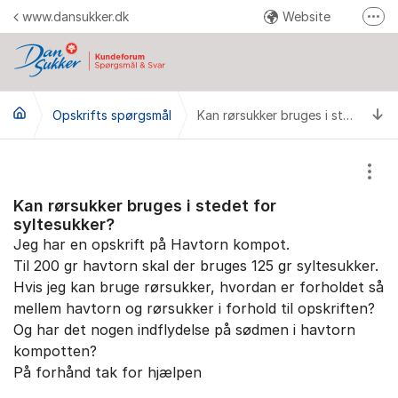
Gå til indhold
www.dansukker.dk
Website
Fler
Facebook
Youtube
Ti
Opskrifts spørgsmål
Instagram
Kan rørsukker bruges i stedet for syltesukker?
Pinterest
Vis/
Send en reklamation
Kan rørsukker bruges i stedet for
syltesukker?
Jeg har en opskrift på Havtorn kompot.
Til 200 gr havtorn skal der bruges 125 gr syltesukker.
Hvis jeg kan bruge rørsukker, hvordan er forholdet så
mellem havtorn og rørsukker i forhold til opskriften?
Og har det nogen indflydelse på sødmen i havtorn
kompotten?
På forhånd tak for hjælpen