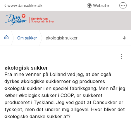
Gå til indhold
www.dansukker.dk
Website
Fler
Facebook
Youtube
Ti
Om sukker
økologisk sukker
Instagram
Pinterest
Vis/
Send en reklamation
økologisk sukker
Fra mine venner på Lolland ved jeg, at der også
dyrkes økologiske sukkerroer og produceres
økologisk sukker i en speciel fabriksgang. Men når jeg
køber økologisk sukker i COOP, er sukkeret
produceret i Tyskland. Jeg ved godt at Dansukker er
tyskejet, men det undrer mig alligevel. Hvor bliver det
økologiske danske sukker af?