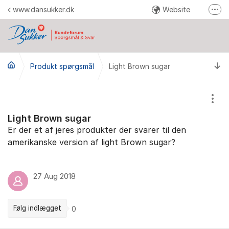
Gå til indhold
www.dansukker.dk
Website
Fler
Facebook
Youtube
Ti
Produkt spørgsmål
Light Brown sugar
Instagram
Pinterest
Vis/
Send en reklamation
Light Brown sugar
Er der et af jeres produkter der svarer til den
amerikanske version af light Brown sugar?
27 Aug 2018
Følg indlægget
0