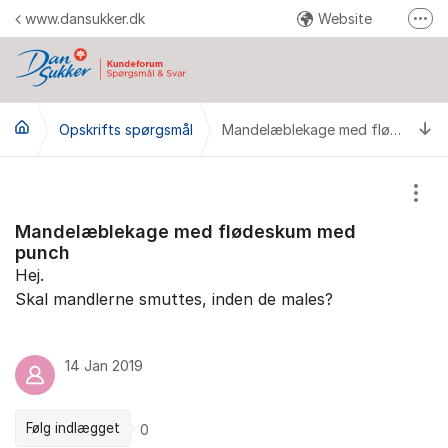
Gå til indhold
www.dansukker.dk
Website
Fler
Facebook
Youtube
Ti
Opskrifts spørgsmål
Instagram
Mandelæblekage med flødeskum med punch
Pinterest
Vis/
Send en reklamation
Mandelæblekage med flødeskum med
punch
Hej.
Skal mandlerne smuttes, inden de males?
14 Jan 2019
Følg indlægget
0