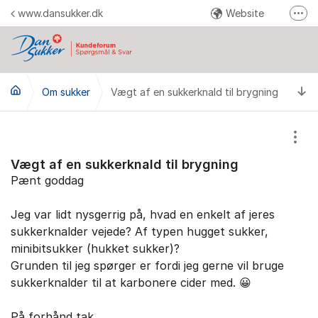
Gå til indhold
www.dansukker.dk
Website
Fler
Facebook
Youtube
Ti
Om sukker
Vægt af en sukkerknald til brygning
Instagram
Pinterest
Vis/
Send en reklamation
Vægt af en sukkerknald til brygning
Pænt goddag
Jeg var lidt nysgerrig på, hvad en enkelt af jeres
sukkerknalder vejede? Af typen hugget sukker,
minibitsukker (hukket sukker)?
Grunden til jeg spørger er fordi jeg gerne vil bruge
sukkerknalder til at karbonere cider med. 😀
På forhånd tak.