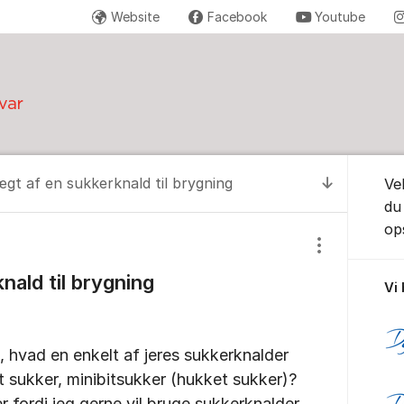
Website
Facebook
Youtube
Om for
gt af en sukkerknald til brygning
Ve
Til senest
du
ops
Vis/skjul inds
nald til brygning
Vi
å, hvad en enkelt af jeres sukkerknalder
 sukker, minibitsukker (hukket sukker)?
er fordi jeg gerne vil bruge sukkerknalder