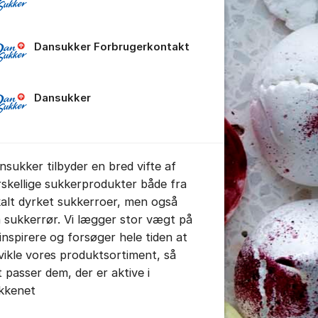
Dansukker Forbrugerkontakt
Dansukker
nsukker tilbyder en bred vifte af
stillinger for indlæg/kommentar
rskellige sukkerprodukter både fra
kalt dyrket sukkerroer, men også
a sukkerrør. Vi lægger stor vægt på
 inspirere og forsøger hele tiden at
vikle vores produktsortiment, så
t passer dem, der er aktive i
kkenet