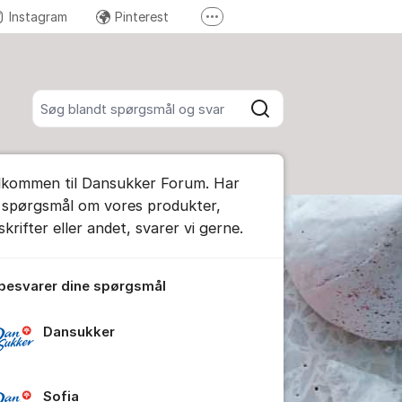
Instagram
Pinterest
Flere supportlinks
Send en reklamation
Søg blandt alle indlæg
Søg
ummet
lkommen til Dansukker Forum. Har
e kommentar
 spørgsmål om vores produkter,
krifter eller andet, svarer vi gerne.
tillinger for indlæg/kommentar
 besvarer dine spørgsmål
Dansukker
Sofia