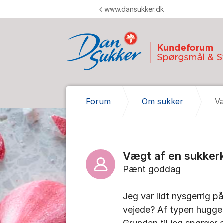
Gå til indhold
www.dansukker.dk
Forum
Om sukker
Væ
Vægt af en sukkerk
Pænt goddag
Jeg var lidt nysgerrig p
vejede? Af typen hugget
Grunden til jeg spørger 