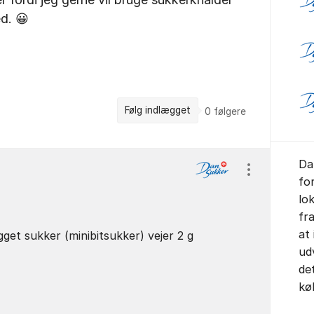
ed. 😀
Følg indlægget
0
følgere
Da
Vis/skjul ind
fo
lo
fr
at
gget sukker (minibitsukker) vejer 2 g
ud
de
kø