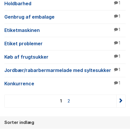
Holdbarhed
1
Genbrug af embalage
1
Etiketmaskinen
1
Etiket problemer
1
Køb af frugtsukker
1
Jordbær/rabarbermarmelade med syltesukker
1
Konkurrence
1
1
2
Sorter indlæg