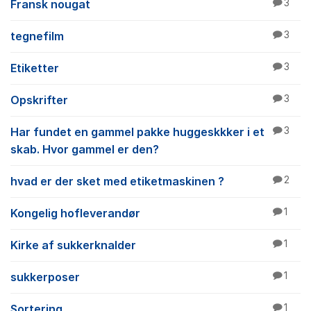
Fransk nougat
3
tegnefilm
3
Etiketter
3
Opskrifter
3
Har fundet en gammel pakke huggeskkker i et
3
skab. Hvor gammel er den?
hvad er der sket med etiketmaskinen ?
2
Kongelig hofleverandør
1
Kirke af sukkerknalder
1
sukkerposer
1
Sortering
1