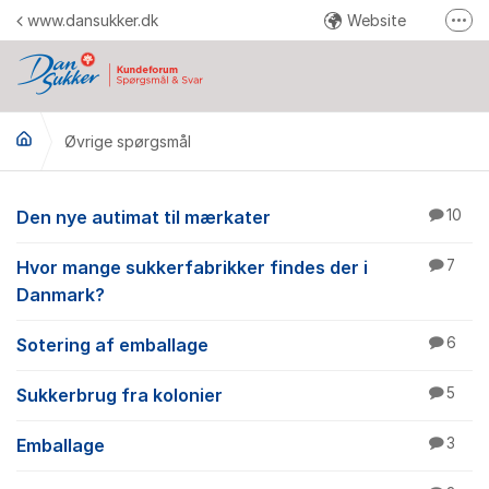
Gå til indhold
www.dansukker.dk
Website
Fler
Facebook
Youtube
Øvrige spørgsmål
Instagram
Pinterest
Øvrige spørgsmål
Den nye autimat til mærkater
10
Send en reklamation
Hvor mange sukkerfabrikker findes der i
7
Danmark?
Sotering af emballage
6
Sukkerbrug fra kolonier
5
Emballage
3